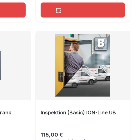
korb
In den Warenkorb
hrank
Inspektion (Basic) ION-Line UB
115,00 €
Regulärer Preis: