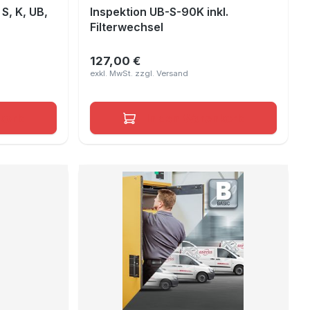
S, K, UB,
Inspektion UB-S-90K inkl.
Filterwechsel
127,00 €
Regulärer Preis:
korb
In den Warenkorb