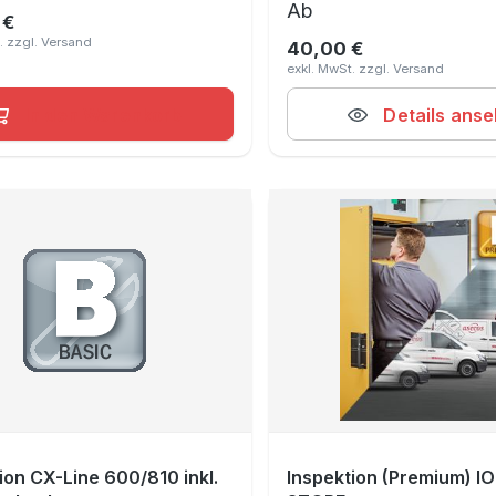
Regulärer Preis:
Ab
 €
er Preis:
40,00 €
In den Warenkorb
Details ans
ion CX-Line 600/810 inkl.
Inspektion (Premium) I