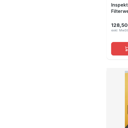
Inspekt
Filterw
128,50
Regulär