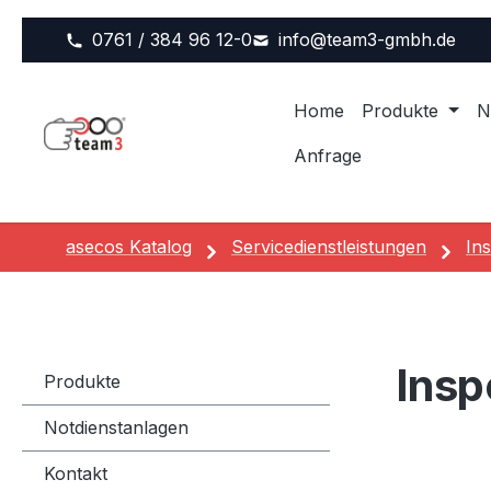
m Hauptinhalt springen
Zur Suche springen
Zur Hauptnavigation springen
0761 / 384 96 12-0
info@team3-gmbh.de
Home
Produkte
N
Anfrage
asecos Katalog
Servicedienstleistungen
In
Insp
Produkte
Notdienstanlagen
Kontakt