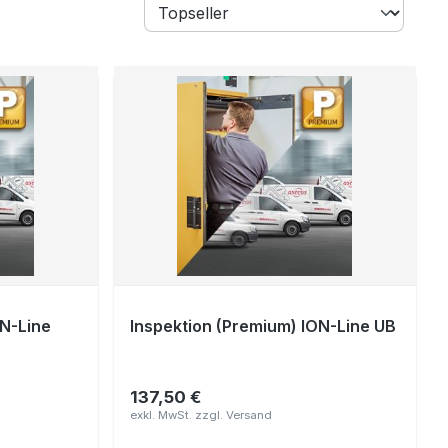
ON-Line
Inspektion (Premium) ION-Line UB
137,50 €
Regulärer Preis: