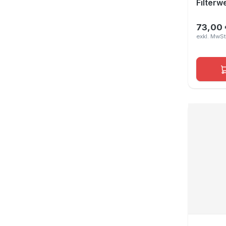
Filterw
73,00 
Regulär