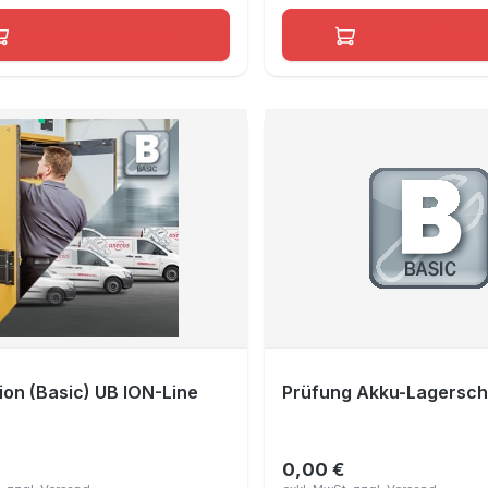
In den Warenkorb
In den Waren
ion (Basic) UB ION-Line
Prüfung Akku-Lagersc
0,00 €
er Preis:
Regulärer Preis: