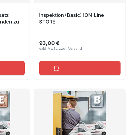
satz
Inspektion (Basic) ION-Line
Kunden zu
STORE
93,00 €
Regulärer Preis:
korb
In den Warenkorb