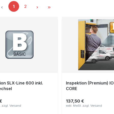
Seite
Seite
1
2
ion SLX-Line 600 inkl.
Inspektion (Premium) I
echsel
CORE
€
137,50 €
er Preis:
Regulärer Preis: