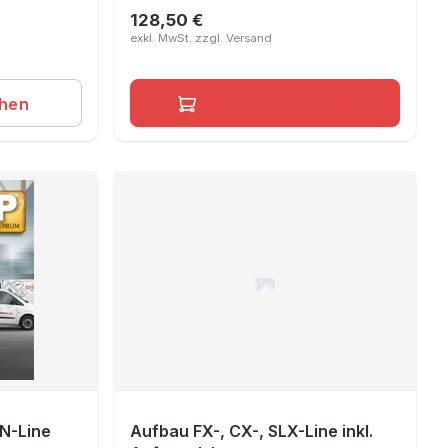
128,50 €
Regulärer Preis:
ehen
In den Warenkorb
ON-Line
Aufbau FX-, CX-, SLX-Line inkl.