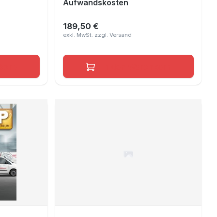
Aufwandskosten
189,50 €
Regulärer Preis:
korb
In den Warenkorb