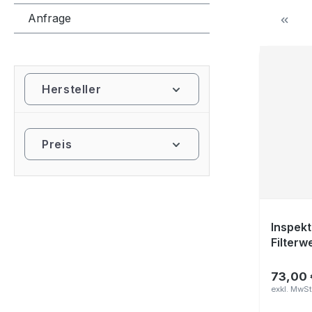
Anfrage
Hersteller
Preis
Inspekt
Filterw
73,00 
Regulär