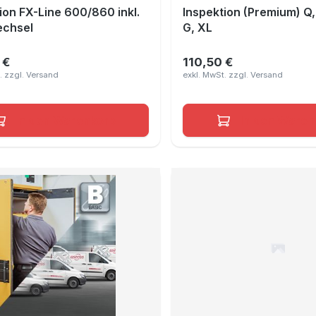
ion FX-Line 600/860 inkl.
Inspektion (Premium) Q, 
echsel
G, XL
 €
110,50 €
er Preis:
Regulärer Preis:
In den Warenkorb
In den Waren