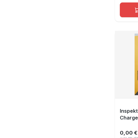
Inspekt
Charge
0,00 €
Regulär