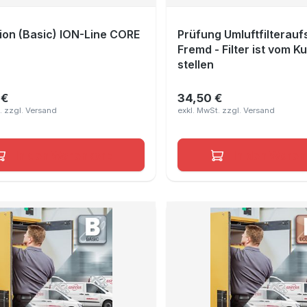
ion (Basic) ION-Line CORE
Prüfung Umluftfilterauf
Fremd - Filter ist vom 
stellen
 €
34,50 €
er Preis:
Regulärer Preis:
In den Warenkorb
In den Waren