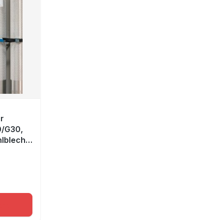
ür
0/G30,
hlblech
ße
orb