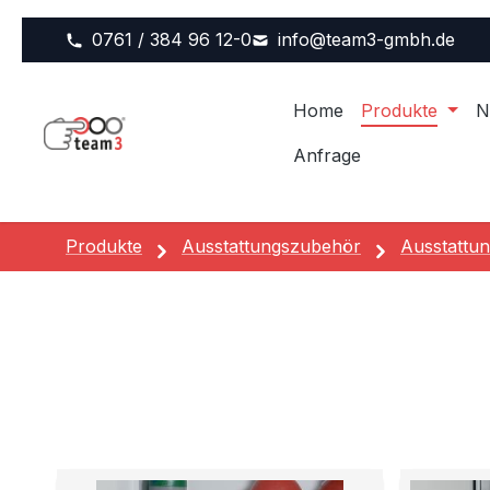
m Hauptinhalt springen
Zur Suche springen
Zur Hauptnavigation springen
0761 / 384 96 12-0
info@team3-gmbh.de
Home
Produkte
N
Anfrage
Produkte
Ausstattungszubehör
Ausstattun