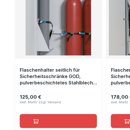
Flaschenhalter seitlich für
Flaschen
Sicherheitsschränke GOD,
Sicherh
pulverbeschichtetes Stahlblech
pulverb
Lichtgrau RAL 7035, Breite 700,
Lichtgr
1000 u.1350 mm
175 x 17
125,00 €
178,00 
Regulärer Preis:
Reguläre
In den Warenkorb