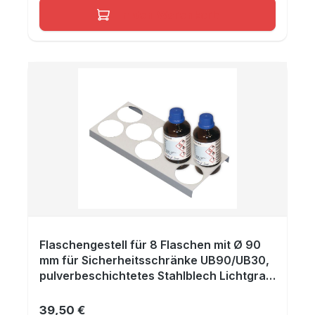
In den Warenkorb
Flaschengestell für 8 Flaschen mit Ø 90
mm für Sicherheitsschränke UB90/UB30,
pulverbeschichtetes Stahlblech Lichtgrau
RAL 7035, Maße 210x440x30 mm
39,50 €
Regulärer Preis: