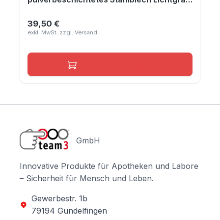
RAL 7035, Maße 210x440x30 mm
39,50 €
Regulärer Preis:
In den Warenkorb
GmbH
Innovative Produkte für Apotheken und Labore
– Sicherheit für Mensch und Leben.
Gewerbestr. 1b
79194 Gundelfingen