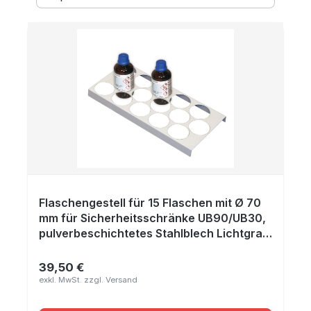
Flaschengestell für 15 Flaschen mit Ø 70
mm für Sicherheitsschränke UB90/UB30,
pulverbeschichtetes Stahlblech Lichtgrau
RAL 7035, Maße 210x440x30 mm
39,50 €
Regulärer Preis: