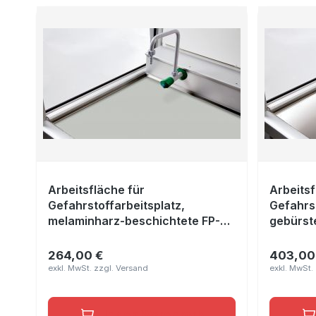
Arbeitsfläche für
Arbeitsf
Gefahrstoffarbeitsplatz,
Gefahrst
melaminharz-beschichtete FP-
gebürste
Platte Lichtgrau RAL 7035, Maße
Maße 7
1690x640x10 mm
264,00 €
403,00
Regulärer Preis:
Reguläre
In den Warenkorb