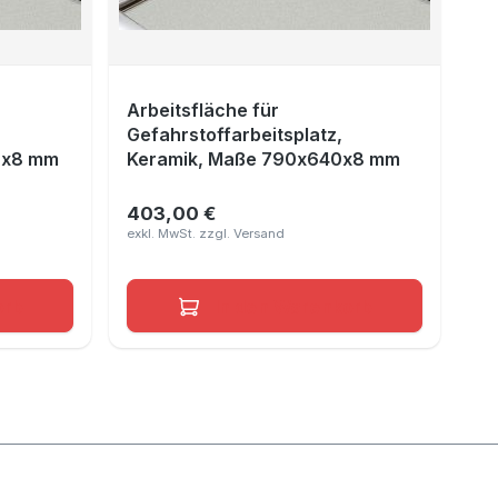
Arbeitsfläche für
Gefahrstoffarbeitsplatz,
0x8 mm
Keramik, Maße 790x640x8 mm
403,00 €
Regulärer Preis:
orb
In den Warenkorb