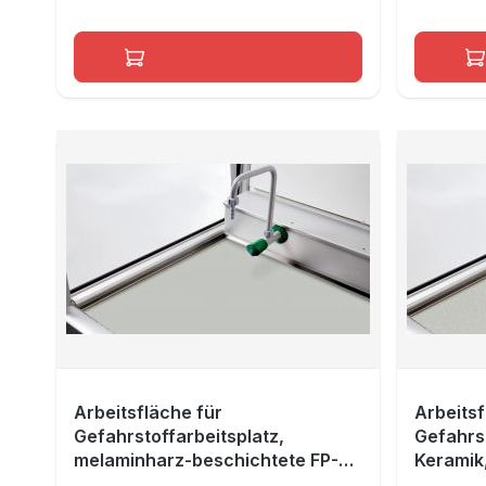
In den Warenkorb
Arbeitsfläche für
Arbeitsf
Gefahrstoffarbeitsplatz,
Gefahrst
melaminharz-beschichtete FP-
Keramik
Platte Lichtgrau RAL 7035, Maße