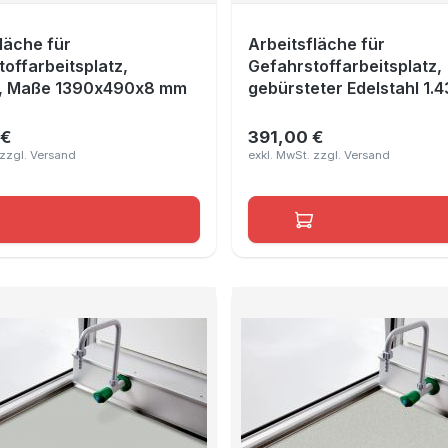
läche für
Arbeitsfläche für
offarbeitsplatz,
Gefahrstoffarbeitsplatz,
, Maße 1390x490x8 mm
gebürsteter Edelstahl 1.4
Maße 790x490 mm
 €
391,00 €
r Preis:
Regulärer Preis:
In den Warenkorb
In den Warenk