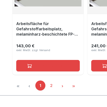
Arbeitsfläche für
Arbeitsf
Gefahrstoffarbeitsplatz,
Gefahrst
melaminharz-beschichtete FP-
melamin
Platte Lichtgrau RAL 7035, Maße
Platte 
790x490x10 mm
1390x6
143,00 €
241,00 
Regulärer Preis:
Reguläre
In den Warenkorb
Seite
Seite
1
2