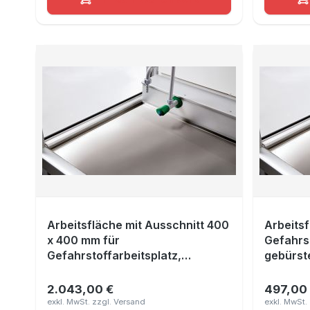
Arbeitsfläche mit Ausschnitt 400
Arbeitsf
x 400 mm für
Gefahrst
Gefahrstoffarbeitsplatz,
gebürste
gebürsteter Edelstahl 1.4301,
Maße 1
Maße 1090x640 mm
2.043,00 €
497,00
Regulärer Preis:
Reguläre