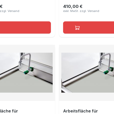
 €
410,00 €
r Preis:
Regulärer Preis:
In den Warenkorb
In den Warenk
läche für
Arbeitsfläche für