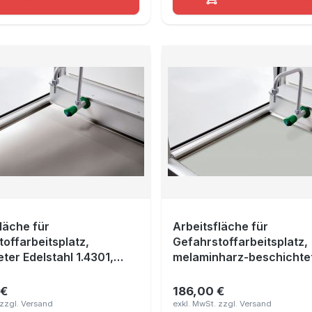
läche für
Arbeitsfläche für
offarbeitsplatz,
Gefahrstoffarbeitsplatz,
ter Edelstahl 1.4301,
melaminharz-beschichte
390x490 mm
Platte Lichtgrau RAL 70
790x640x10 mm
 €
186,00 €
r Preis:
Regulärer Preis: