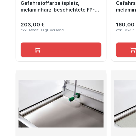
Gefahrstoffarbeitsplatz,
Gefahrst
melaminharz-beschichtete FP-
melamin
Platte Lichtgrau RAL 7035, Maße
Platte 
1690x490x10 mm
1090x4
203,00 €
160,00
Regulärer Preis:
Reguläre
In den Warenkorb