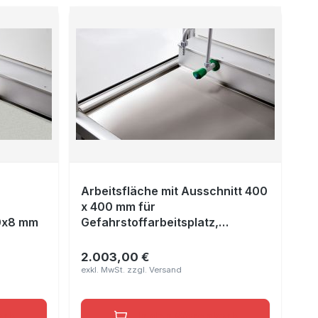
Arbeitsfläche mit Ausschnitt 400
x 400 mm für
0x8 mm
Gefahrstoffarbeitsplatz,
gebürsteter Edelstahl 1.4301,
Maße 790x640 mm
2.003,00 €
Regulärer Preis:
orb
In den Warenkorb