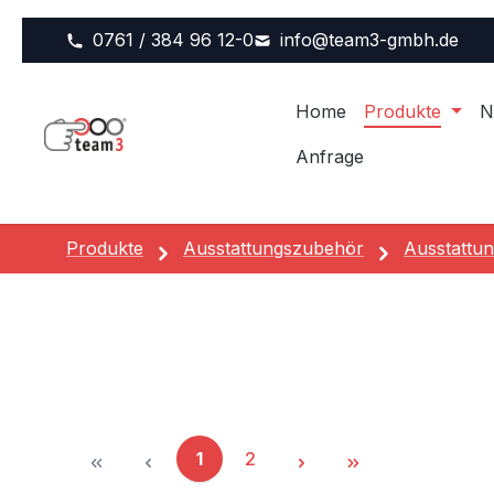
m Hauptinhalt springen
Zur Suche springen
Zur Hauptnavigation springen
0761 / 384 96 12-0
info@team3-gmbh.de
Home
Produkte
N
Anfrage
Produkte
Ausstattungszubehör
Ausstattun
Seite
Seite
1
2