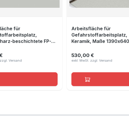
läche für
Arbeitsfläche für
offarbeitsplatz,
Gefahrstoffarbeitsplatz,
harz-beschichtete FP-
Keramik, Maße 1390x64
Lichtgrau RAL 7035, Maße
40x10 mm
€
530,00 €
r Preis:
Regulärer Preis:
In den Warenkorb
In den Warenk