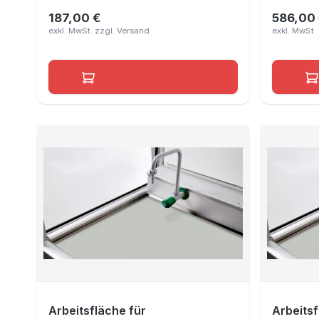
1390x490x10 mm
187,00 €
586,00
Regulärer Preis:
Reguläre
In den Warenkorb
Arbeitsfläche für
Arbeitsf