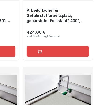
Arbeitsfläche für
Gefahrstoffarbeitsplatz,
301,
gebürsteter Edelstahl 1.4301,
Maße 1090x640 mm
424,00 €
Regulärer Preis:
orb
In den Warenkorb