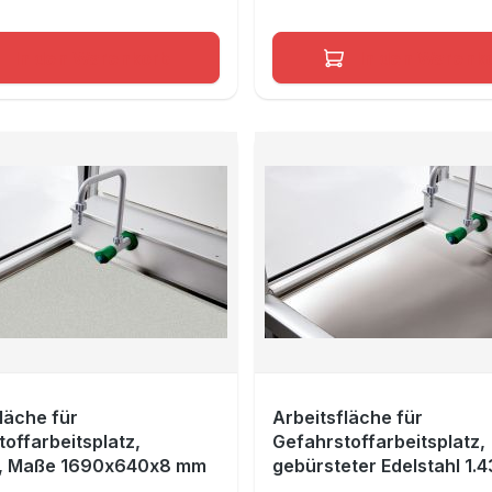
In den Warenkorb
In den Warenk
läche für
Arbeitsfläche für
offarbeitsplatz,
Gefahrstoffarbeitsplatz,
, Maße 1690x640x8 mm
gebürsteter Edelstahl 1.4
Maße 1090x490 mm