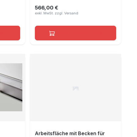
566,00 €
Regulärer Preis:
orb
In den Warenkorb
Arbeitsfläche mit Becken für