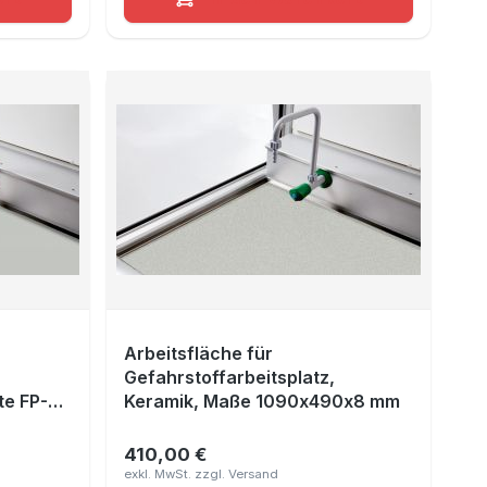
Arbeitsfläche für
Gefahrstoffarbeitsplatz,
te FP-
Keramik, Maße 1090x490x8 mm
35, Maße
410,00 €
Regulärer Preis: