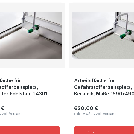
läche für
Arbeitsfläche für
offarbeitsplatz,
Gefahrstoffarbeitsplatz,
ter Edelstahl 1.4301,
Keramik, Maße 1690x49
90x640x15 mm
 €
620,00 €
r Preis:
Regulärer Preis:
In den Warenkorb
In den Warenk