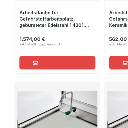
Arbeitsfläche für
Arbeitsf
Gefahrstoffarbeitsplatz,
Gefahrst
gebürsteter Edelstahl 1.4301,
Keramik
Breite 1200 mm
1.574,00 €
562,00
Regulärer Preis:
Reguläre
In den Warenkorb