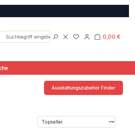
0,00 €
Warenkorb e
Du hast 0 Produkte auf d
äche
Ausstattungszubehör Finder