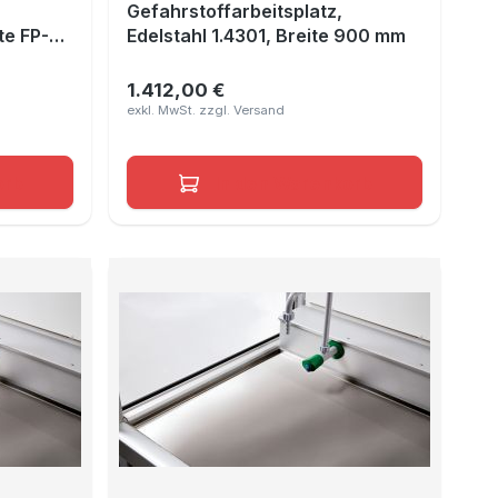
Gefahrstoffarbeitsplatz,
te FP-
Edelstahl 1.4301, Breite 900 mm
35, Maße
1.412,00 €
Regulärer Preis:
orb
In den Warenkorb