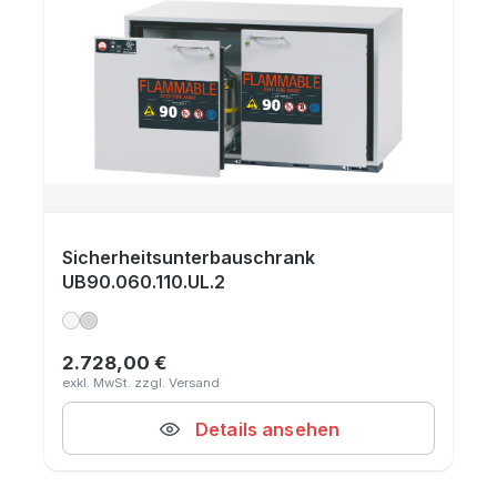
Sicherheitsunterbauschrank
UB90.060.110.UL.2
2.728,00 €
Regulärer Preis:
Details ansehen