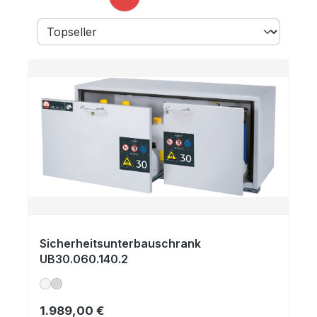
Seite
Seite
Seite
Sicherheitsunterbauschrank
UB30.060.140.2
1.989,00 €
Regulärer Preis: