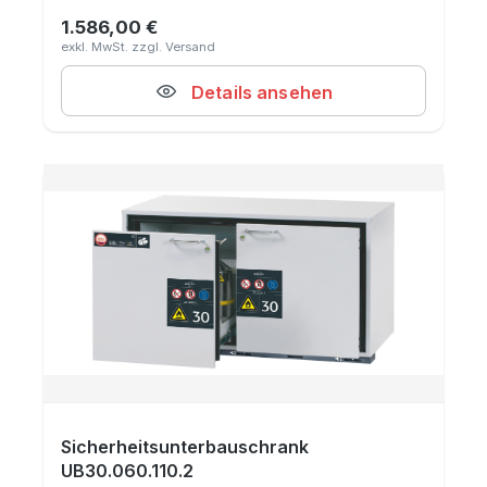
1.586,00 €
Regulärer Preis:
Details ansehen
Sicherheitsunterbauschrank
UB30.060.110.2