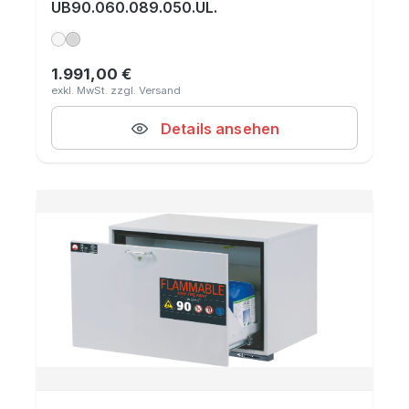
UB90.060.089.050.UL.
1.991,00 €
Regulärer Preis:
Details ansehen