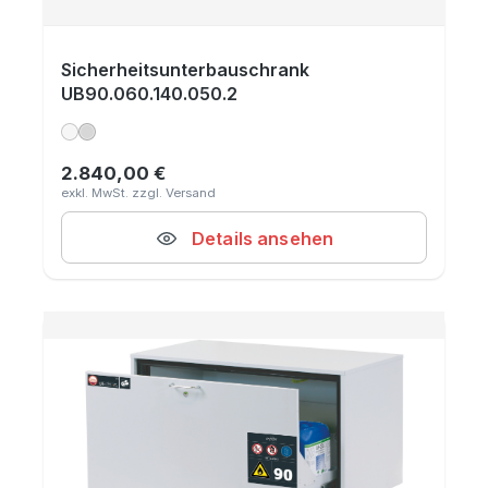
Sicherheitsunterbauschrank
UB90.060.140.050.2
2.840,00 €
Regulärer Preis:
Details ansehen