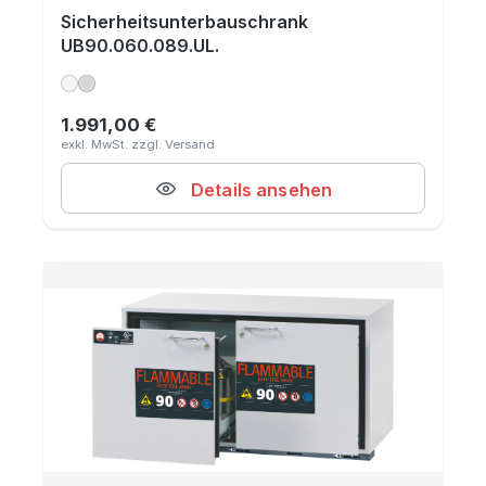
Sicherheitsunterbauschrank
UB90.060.089.UL.
1.991,00 €
Regulärer Preis:
Details ansehen