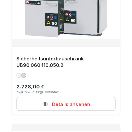
Sicherheitsunterbauschrank
UB90.060.110.050.2
2.728,00 €
Regulärer Preis:
Details ansehen