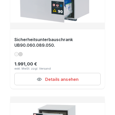
Sicherheitsunterbauschrank
UB90.060.089.050.
1.991,00 €
Regulärer Preis:
Details ansehen