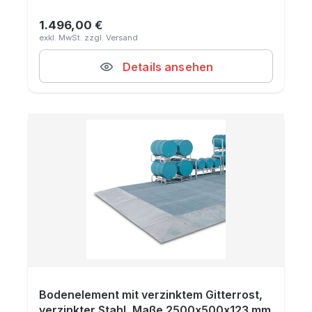
1.496,00 €
Regulärer Preis:
Details ansehen
Bodenelement mit verzinktem Gitterrost,
verzinkter Stahl, Maße 2500x500x123 mm