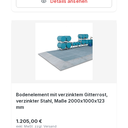
Details ansehen
Bodenelement mit verzinktem Gitterrost,
verzinkter Stahl, Maße 2000x1000x123
mm
1.205,00 €
Regulärer Preis: