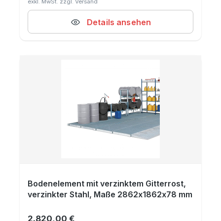
Details ansehen
Bodenelement mit verzinktem Gitterrost,
verzinkter Stahl, Maße 2862x1862x78 mm
2.820,00 €
Regulärer Preis: