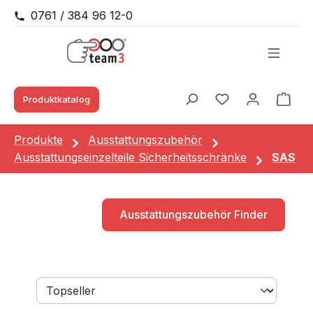
0761 / 384 96 12-0
Zum Hauptinhalt springen
Produktkatalog
Waren
Du hast 0 Produk
Produkte
Ausstattungszubehör
Ausstattungseinzelteile Sicherheitsschränke
SAS
Ausstattungszubehör Finder