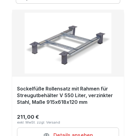
Sockelfüße Rollensatz mit Rahmen für
Streugutbehälter V 550 Liter, verzinkter
Stahl, Maße 915x618x120 mm
211,00 €
Regulärer Preis:
Details ansehen