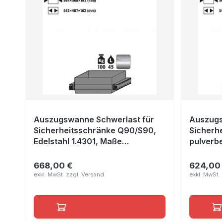
Auszugswanne Schwerlast für
Auszugs
Sicherheitsschränke Q90/S90,
Sicherh
Edelstahl 1.4301, Maße
pulverb
564x508x162 mm
Lichtgr
564x50
668,00 €
624,00
Regulärer Preis:
Reguläre
In den Warenkorb