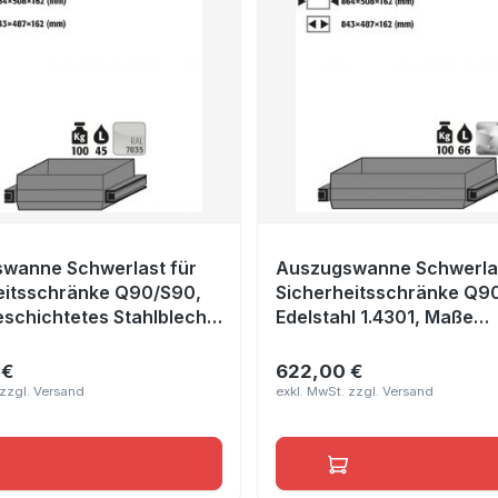
wanne Schwerlast für
Auszugswanne Schwerlas
eitsschränke Q90/S90,
Sicherheitsschränke Q9
eschichtetes Stahlblech
Edelstahl 1.4301, Maße
au RAL 7035, Maße
864x508x162 mm
8x162 mm
 €
622,00 €
r Preis:
Regulärer Preis:
In den Warenkorb
In den Warenk