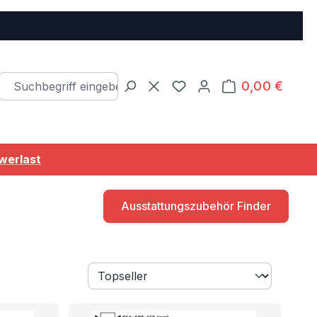
0,00 €
Warenkorb e
Du hast 0 Produkte auf d
werlast
Ausstattungszubehör Finder