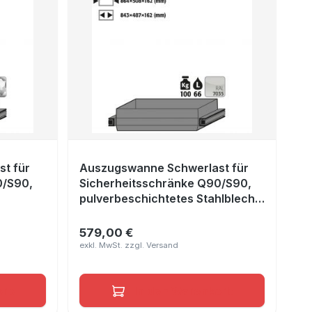
t für
Auszugswanne Schwerlast für
0/S90,
Sicherheitsschränke Q90/S90,
pulverbeschichtetes Stahlblech
Lichtgrau RAL 7035, Maße
864x508x162 mm
579,00 €
Regulärer Preis:
orb
In den Warenkorb