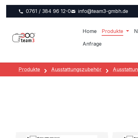
m Hauptinhalt springen
Zur Suche springen
Zur Hauptnavigation springen
0761 / 384 96 12-0
info@team3-gmbh.de
Home
Produkte
N
Anfrage
Produkte
Ausstattungszubehör
Ausstattun