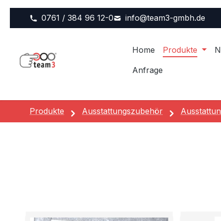
m Hauptinhalt springen
Zur Suche springen
Zur Hauptnavigation springen
0761 / 384 96 12-0
info@team3-gmbh.de
Home
Produkte
N
Anfrage
Produkte
Ausstattungszubehör
Ausstattun