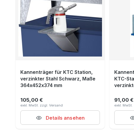
Kannenträger für KTC Station,
Kannent
verzinkter Stahl Schwarz, Maße
KTC-Sta
364x452x374 mm
verzinkt
360x30
105,00 €
91,00 €
Regulärer Preis:
Reguläre
Details ansehen