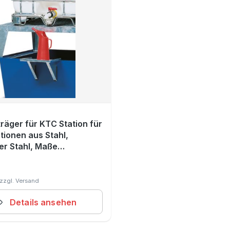
räger für KTC Station für
tionen aus Stahl,
er Stahl, Maße
0x365 mm
r Preis:
Details ansehen