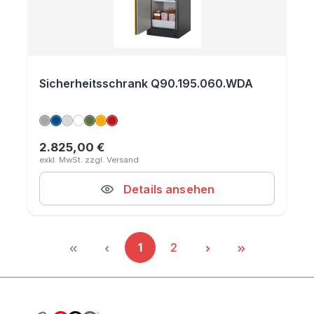
Sicherheitsschrank Q90.195.060.WDA
2.825,00 €
Regulärer Preis:
Details ansehen
1
2
Seite
Seite