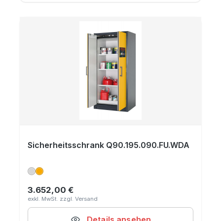
Sicherheitsschrank Q90.195.090.FU.WDA
3.652,00 €
Regulärer Preis:
Details ansehen