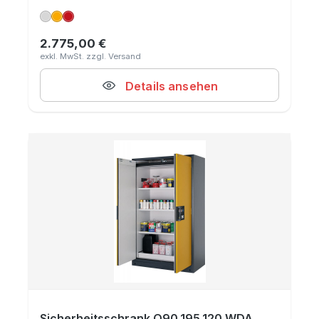
2.775,00 €
Regulärer Preis:
Details ansehen
Sicherheitsschrank Q90.195.120.WDA