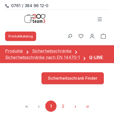
0761 / 384 96 12-0
Zum Hauptinhalt springen
Produktkatalog
Waren
Du hast 0 Produk
Produkte
Sicherheitsschränke
Sicherheitsschränke nach EN 14470-1
Q-LINE
Sicherheitsschrank Finder
1
2
Seite
Seite