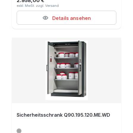
2.958,00 €
Regulärer Preis:
Details ansehen
Sicherheitsschrank Q90.195.120.ME.WD