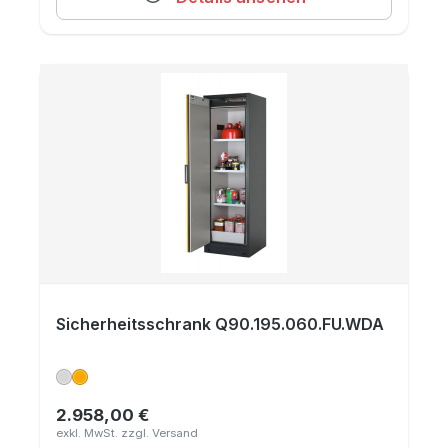
Sicherheitsschrank Q90.195.060.FU.WDA
2.958,00 €
Regulärer Preis: