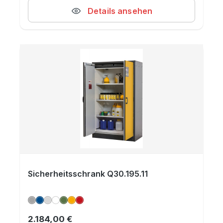
Details ansehen
Sicherheitsschrank Q30.195.11
2.184,00 €
Regulärer Preis: