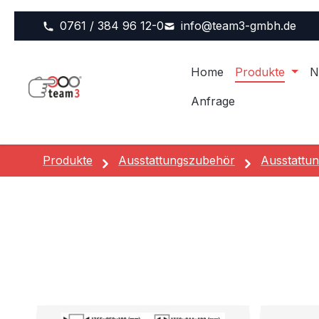
m Hauptinhalt springen
Zur Suche springen
Zur Hauptnavigation springen
0761 / 384 96 12-0
info@team3-gmbh.de
Home
Produkte
N
Anfrage
Produkte
Ausstattungszubehör
Ausstattun