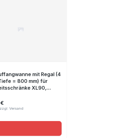
ffangwanne mit Regal (4
Tiefe = 800 mm) für
eitsschränke XL90,
er Stahl, Maße
50x100 mm
 €
r Preis:
In den Warenkorb