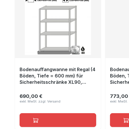
Bodenauffangwanne mit Regal (4
Bodenau
Böden, Tiefe = 600 mm) für
Böden, 
Sicherheitsschränke XL90,
Sicherh
verzinkter Stahl, Maße
verzinkt
1365x850x100 mm
1365x8
690,00 €
773,00
Regulärer Preis:
Reguläre
In den Warenkorb