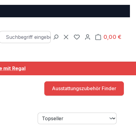
0,00 €
Warenkorb e
Du hast 0 Produkte auf d
 mit Regal
Ausstattungszubehör Finder