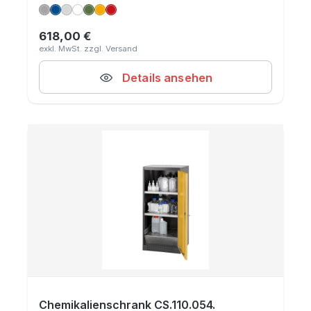
618,00 €
Regulärer Preis:
Details ansehen
Chemikalienschrank CS.110.054.