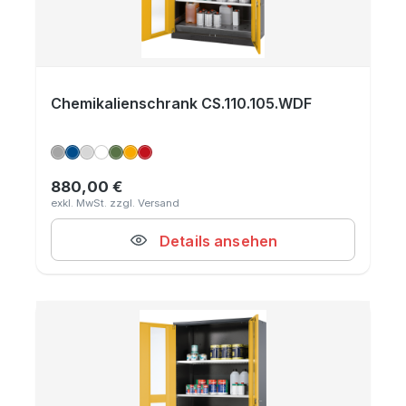
Chemikalienschrank CS.110.105.WDF
880,00 €
Regulärer Preis:
Details ansehen