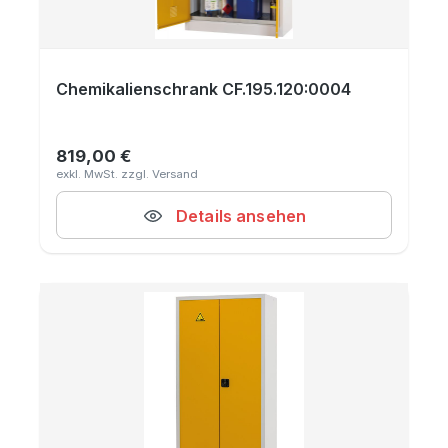
Chemikalienschrank CF.195.120:0004
819,00 €
Regulärer Preis:
Details ansehen