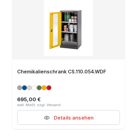
Chemikalienschrank CS.110.054.WDF
695,00 €
Regulärer Preis:
Details ansehen