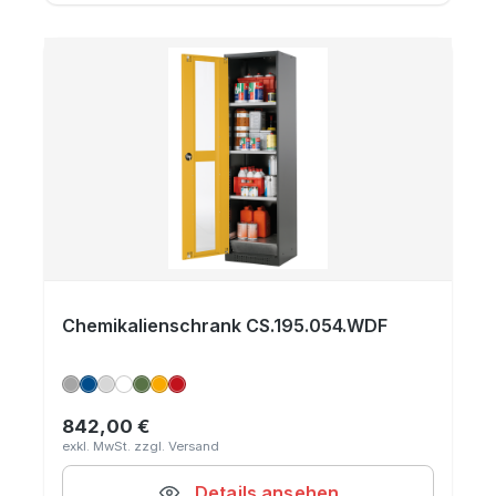
Chemikalienschrank CS.195.054.WDF
842,00 €
Regulärer Preis:
Details ansehen