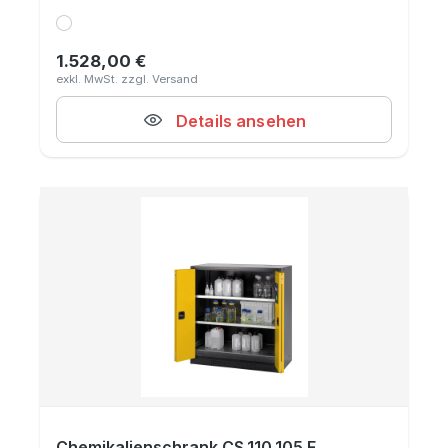
1.528,00 €
Regulärer Preis:
Details ansehen
Chemikalienschrank CS.110.105.F