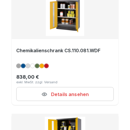
Chemikalienschrank CS.110.081.WDF
838,00 €
Regulärer Preis:
Details ansehen