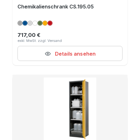
Chemikalienschrank CS.195.05
717,00 €
Regulärer Preis:
Details ansehen