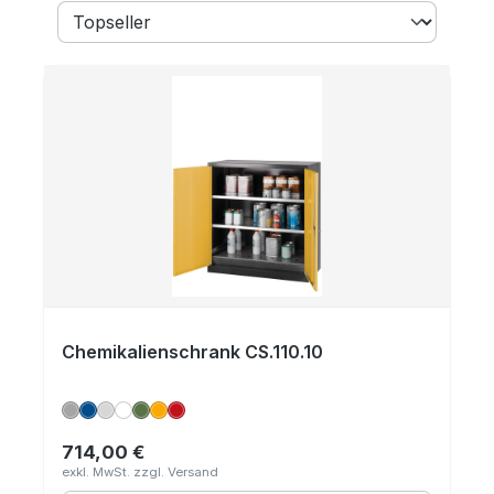
Chemikalienschrank CS.110.10
714,00 €
Regulärer Preis: