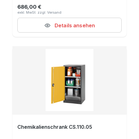
686,00 €
Regulärer Preis:
Details ansehen
Chemikalienschrank CS.110.05