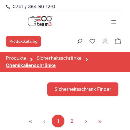
0761 / 384 96 12-0
Zum Hauptinhalt springen
Produktkatalog
Waren
Du hast 0 Produk
Produkte
Sicherheitsschränke
Chemikalienschränke
Sicherheitsschrank Finder
1
2
Seite
Seite