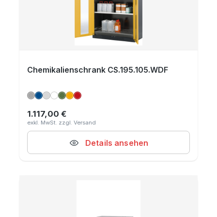
Chemikalienschrank CS.195.105.WDF
1.117,00 €
Regulärer Preis:
Details ansehen