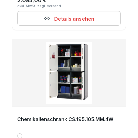
2.085,00 €
Regulärer Preis:
Details ansehen
Chemikalienschrank CS.195.105.MM.4W