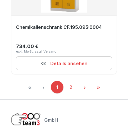
Chemikalienschrank CF.195.095:0004
734,00 €
Regulärer Preis:
Details ansehen
1
2
Seite
Seite
GmbH