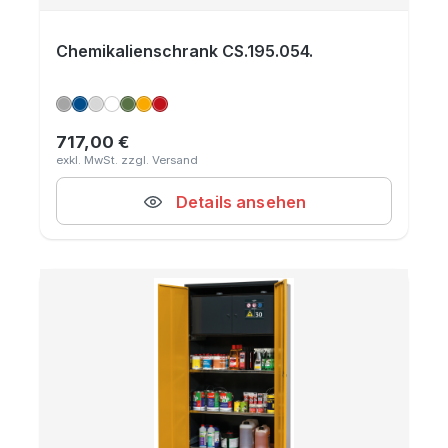
Chemikalienschrank CS.195.054.
717,00 €
Regulärer Preis:
Details ansehen