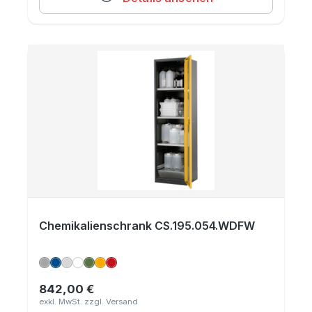
Chemikalienschrank CS.195.054.WDFW
842,00 €
Regulärer Preis: