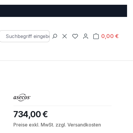
0,00 €
Warenkorb e
Du hast 0 Produkte auf d
734,00 €
Regulärer Preis:
Preise exkl. MwSt. zzgl. Versandkosten