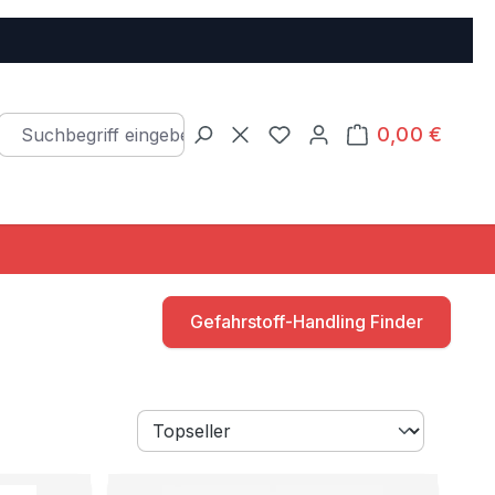
0,00 €
Warenkorb e
Du hast 0 Produkte auf d
Gefahrstoff-Handling Finder