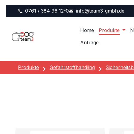
m Hauptinhalt springen
Zur Suche springen
Zur Hauptnavigation springen
0761 / 384 96 12-0
info@team3-gmbh.de
Home
Produkte
N
Anfrage
Produkte
Gefahrstoffhandling
Sicherheitsb