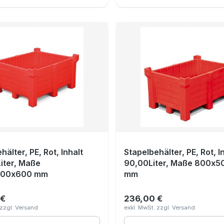
hälter, PE, Rot, Inhalt
Stapelbehälter, PE, Rot, I
iter, Maße
90,00Liter, Maße 800x
000x600 mm
mm
 €
236,00 €
r Preis:
Regulärer Preis: