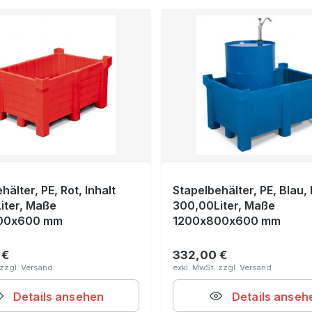
hälter, PE, Rot, Inhalt
Stapelbehälter, PE, Blau, 
iter, Maße
300,00Liter, Maße
00x600 mm
1200x800x600 mm
 €
332,00 €
r Preis:
Regulärer Preis:
Details ansehen
Details anseh