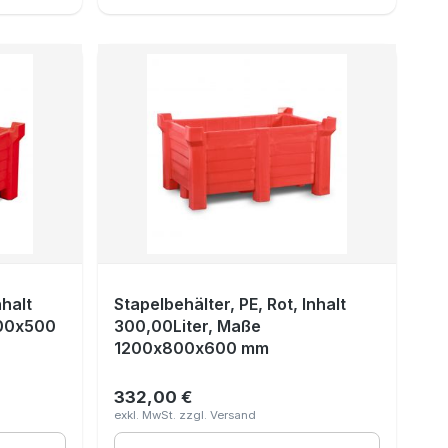
nhalt
Stapelbehälter, PE, Rot, Inhalt
500x500
300,00Liter, Maße
1200x800x600 mm
332,00 €
Regulärer Preis: