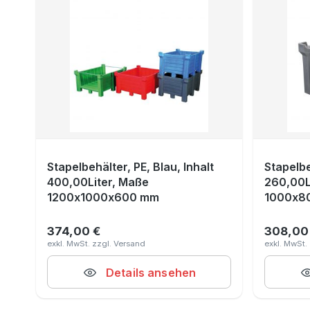
Stapelbehälter, PE, Blau, Inhalt
Stapelbe
400,00Liter, Maße
260,00L
1200x1000x600 mm
1000x8
374,00 €
308,00
Regulärer Preis:
Reguläre
Details ansehen