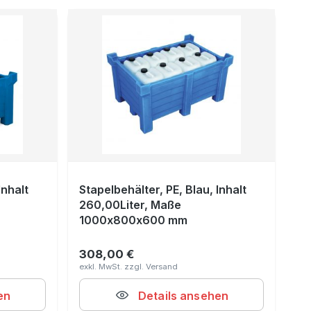
Inhalt
Stapelbehälter, PE, Blau, Inhalt
260,00Liter, Maße
1000x800x600 mm
308,00 €
Regulärer Preis:
en
Details ansehen