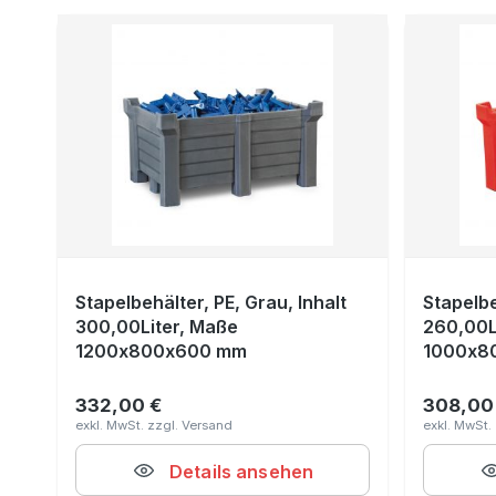
Stapelbehälter, PE, Grau, Inhalt
Stapelbe
300,00Liter, Maße
260,00L
1200x800x600 mm
1000x8
332,00 €
308,00
Regulärer Preis:
Reguläre
Details ansehen