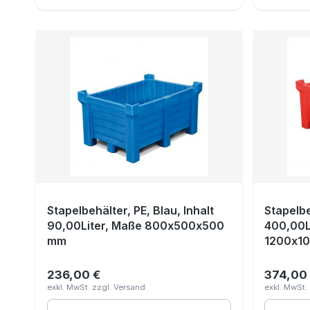
Stapelbehälter, PE, Blau, Inhalt
Stapelbe
90,00Liter, Maße 800x500x500
400,00L
mm
1200x1
236,00 €
374,00
Regulärer Preis:
Reguläre