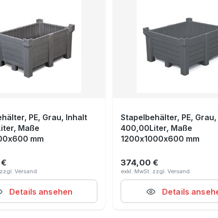
hälter, PE, Grau, Inhalt
Stapelbehälter, PE, Grau, 
iter, Maße
400,00Liter, Maße
00x600 mm
1200x1000x600 mm
 €
374,00 €
r Preis:
Regulärer Preis:
Details ansehen
Details anseh