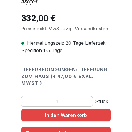
332,00 €
Regulärer Preis:
Preise exkl. MwSt. zzgl. Versandkosten
Herstellungszeit: 20 Tage Lieferzeit:
Spedition 1-5 Tage
LIEFERBEDINGUNGEN: LIEFERUNG
ZUM HAUS (+ 47,00 € EXKL.
MWST.)
Produkt Anzahl: Gib den gewünschten Wert ein o
Stück
In den Warenkorb