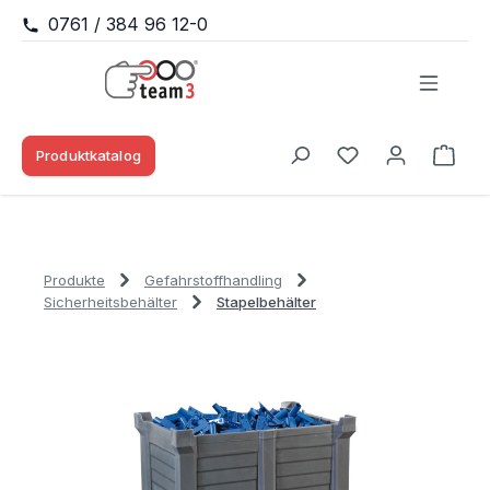
0761 / 384 96 12-0
Zum Hauptinhalt springen
Produktkatalog
Waren
Du hast 0 Produk
Produkte
Gefahrstoffhandling
Sicherheitsbehälter
Stapelbehälter
Bildergalerie überspringen