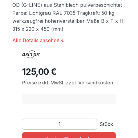
OD (G-LINE) aus Stahlblech pulverbeschichtet
Farbe: Lichtgrau RAL 7035 Tragkraft: 50 kg
werkzeugfrei höhenverstellbar Maße B x T x H:
315 x 220 x 450 (mm)
Alle Details ansehen ↓
125,00 €
Regulärer Preis:
Preise exkl. MwSt. zzgl. Versandkosten
Produkt Anzahl: Gib den gewünschten Wert ein o
Stück