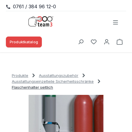
0761 / 384 96 12-0
Zum Hauptinhalt springen
Produktkatalog
Waren
Du hast 0 Produk
Produkte
Ausstattungszubehör
Ausstattungseinzelteile Sicherheitsschränke
Flaschenhalter seitlich
Bildergalerie überspringen