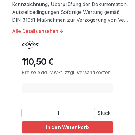
Kennzeichnung, Überprüfung der Dokumentation,
Aufstellbedingungen Sofortige Wartung gemäß
DIN 31051 Maßnahmen zur Verzögerung von Ve…
Alle Details ansehen ↓
110,50 €
Regulärer Preis:
Preise exkl. MwSt. zzgl. Versandkosten
Produkt Anzahl: Gib den gewünschten Wert ein o
Stück
In den Warenkorb