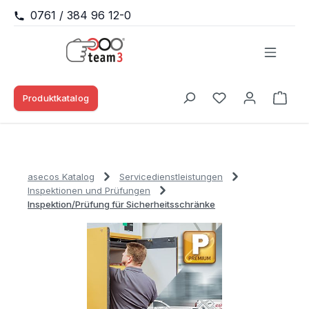
0761 / 384 96 12-0
Zum Hauptinhalt springen
Produktkatalog
Waren
Du hast 0 Produk
asecos Katalog
Servicedienstleistungen
Inspektionen und Prüfungen
Inspektion/Prüfung für Sicherheitsschränke
Bildergalerie überspringen