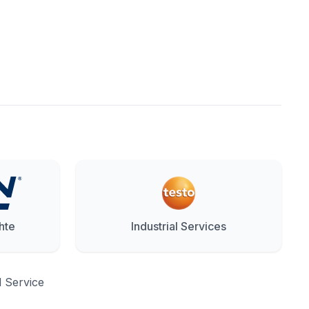
hte
Industrial Services
d Service