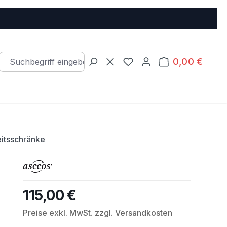
0,00 €
Warenkorb e
Du hast 0 Produkte auf d
eitsschränke
115,00 €
Regulärer Preis:
Preise exkl. MwSt. zzgl. Versandkosten