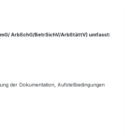
emG/ ArbSchG/BetrSichV/ArbStättV) umfasst:
fung der Dokumentation, Aufstellbedingungen