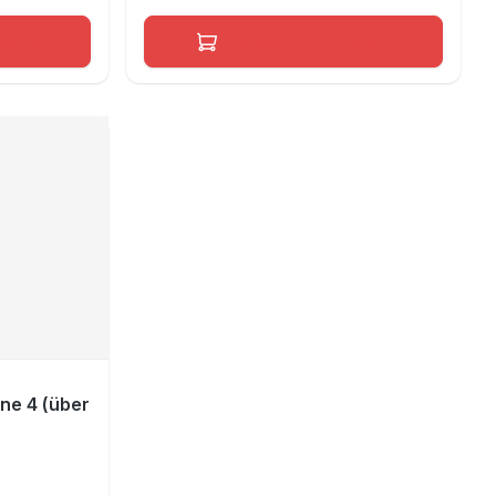
korb
In den Warenkorb
ne 4 (über