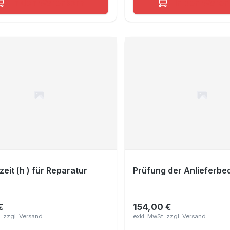
In den Warenkorb
In den Waren
zeit (h ) für Reparatur
Prüfung der Anlieferb
€
154,00 €
er Preis:
Regulärer Preis: