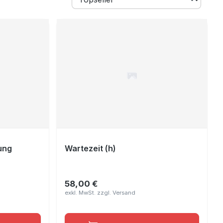
tung
Wartezeit (h)
58,00 €
Regulärer Preis: