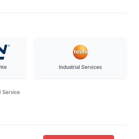
hte
Industrial Services
d Service