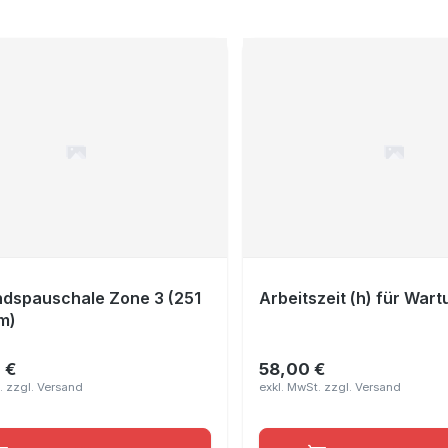
dspauschale Zone 3 (251
Arbeitszeit (h) für War
m)
 €
58,00 €
er Preis:
Regulärer Preis: