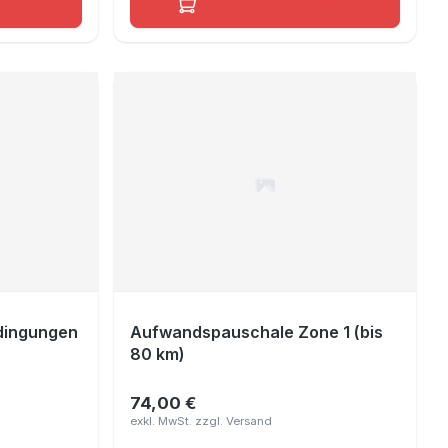
korb
In den Warenkorb
edingungen
Aufwandspauschale Zone 1 (bis
80 km)
74,00 €
Regulärer Preis: