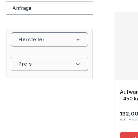
Anfrage
Hersteller
Preis
Aufwan
- 450 k
132,00
Regulär