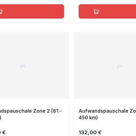
In den Warenkorb
In den Waren
dspauschale Zone 2 (81 -
Aufwandspauschale Zo
)
450 km)
 €
132,00 €
er Preis:
Regulärer Preis: