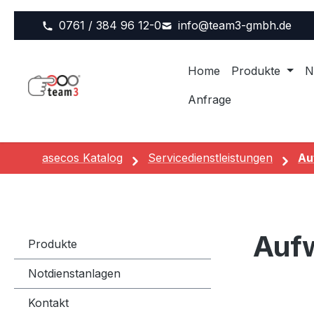
m Hauptinhalt springen
Zur Suche springen
Zur Hauptnavigation springen
0761 / 384 96 12-0
info@team3-gmbh.de
Home
Produkte
N
Anfrage
asecos Katalog
Servicedienstleistungen
Au
Aufw
Produkte
Notdienstanlagen
Kontakt