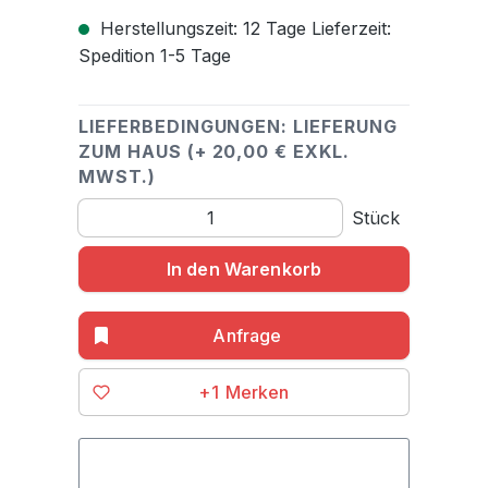
Herstellungszeit: 12 Tage Lieferzeit:
Spedition 1-5 Tage
LIEFERBEDINGUNGEN: LIEFERUNG
ZUM HAUS (+ 20,00 € EXKL.
MWST.)
Produkt Anzahl: Gib den gewünschten Wert ein o
Stück
In den Warenkorb
+1