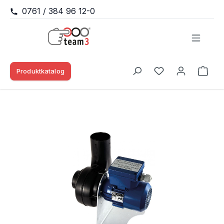
0761 / 384 96 12-0
Zum Hauptinhalt springen
Produktkatalog
Waren
Du hast 0 Produk
Bildergalerie überspringen