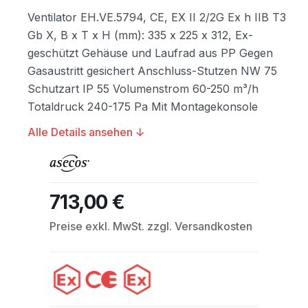
Ventilator EH.VE.5794, CE, EX II 2/2G Ex h IIB T3
Gb X, B x T x H (mm): 335 x 225 x 312, Ex-
geschützt Gehäuse und Laufrad aus PP Gegen
Gasaustritt gesichert Anschluss-Stutzen NW 75
Schutzart IP 55 Volumenstrom 60-250 m³/h
Totaldruck 240-175 Pa Mit Montagekonsole
Alle Details ansehen ↓
713,00 €
Regulärer Preis:
Preise exkl. MwSt. zzgl. Versandkosten