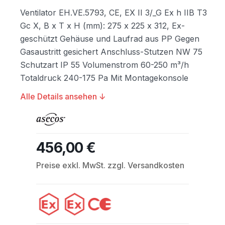
Ventilator EH.VE.5793, CE, EX II 3/_G Ex h IIB T3
Gc X, B x T x H (mm): 275 x 225 x 312, Ex-
geschützt Gehäuse und Laufrad aus PP Gegen
Gasaustritt gesichert Anschluss-Stutzen NW 75
Schutzart IP 55 Volumenstrom 60-250 m³/h
Totaldruck 240-175 Pa Mit Montagekonsole
Alle Details ansehen ↓
456,00 €
Regulärer Preis:
Preise exkl. MwSt. zzgl. Versandkosten