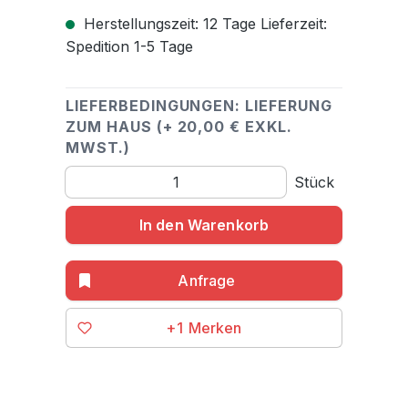
Herstellungszeit: 12 Tage Lieferzeit:
Spedition 1-5 Tage
LIEFERBEDINGUNGEN: LIEFERUNG
ZUM HAUS (+ 20,00 € EXKL.
MWST.)
Produkt Anzahl: Gib den gewünschten Wert ein o
Stück
In den Warenkorb
+1