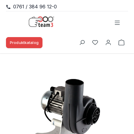
0761 / 384 96 12-0
Zum Hauptinhalt springen
Produktkatalog
Waren
Du hast 0 Produk
Bildergalerie überspringen