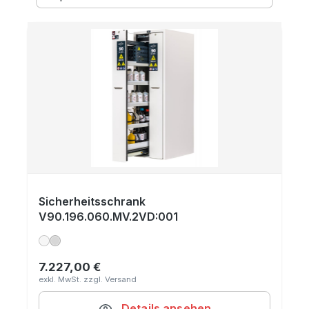
Sicherheitsschrank
V90.196.060.MV.2VD:001
7.227,00 €
Regulärer Preis:
Details ansehen