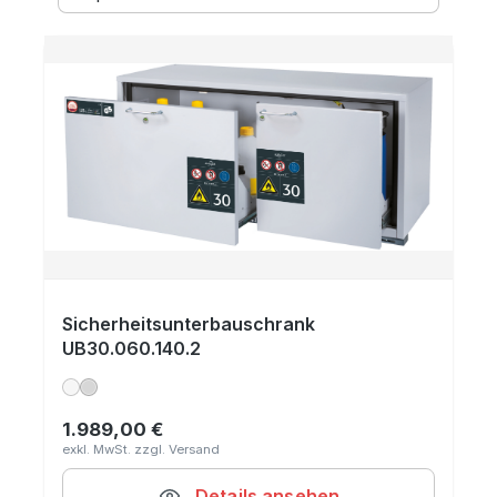
Sicherheitsunterbauschrank
UB30.060.140.2
1.989,00 €
Regulärer Preis:
Details ansehen