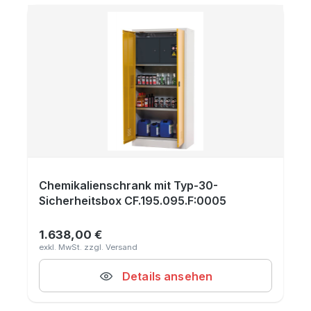
Chemikalienschrank mit Typ-30-
Sicherheitsbox CF.195.095.F:0005
1.638,00 €
Regulärer Preis:
Details ansehen