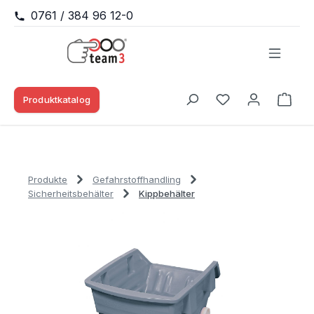
0761 / 384 96 12-0
Zum Hauptinhalt springen
Produktkatalog
Waren
Du hast 0 Produk
Produkte
Gefahrstoffhandling
Sicherheitsbehälter
Kippbehälter
Bildergalerie überspringen