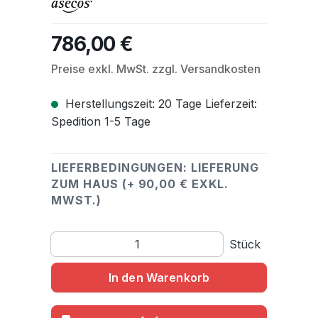
786,00 €
Regulärer Preis:
Preise exkl. MwSt. zzgl. Versandkosten
Herstellungszeit: 20 Tage Lieferzeit:
Spedition 1-5 Tage
LIEFERBEDINGUNGEN: LIEFERUNG
ZUM HAUS (+ 90,00 € EXKL.
MWST.)
Produkt Anzahl: Gib den gewünschten Wert ein o
Stück
In den Warenkorb