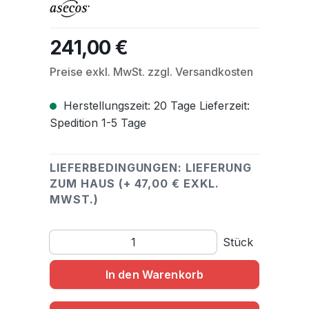
241,00 €
Regulärer Preis:
Preise exkl. MwSt. zzgl. Versandkosten
Herstellungszeit: 20 Tage Lieferzeit:
Spedition 1-5 Tage
LIEFERBEDINGUNGEN: LIEFERUNG
ZUM HAUS (+ 47,00 € EXKL.
MWST.)
Produkt Anzahl: Gib den gewünschten Wert ein o
Stück
In den Warenkorb