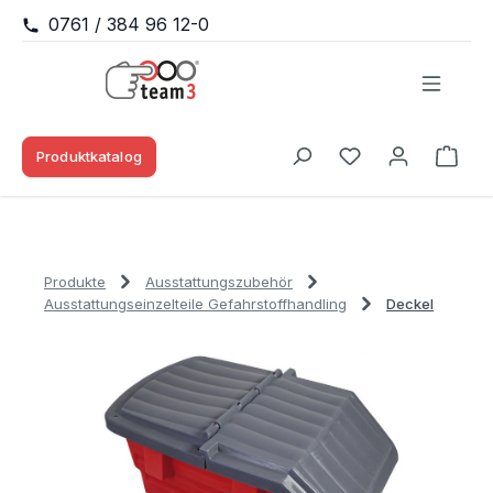
0761 / 384 96 12-0
Zum Hauptinhalt springen
Produktkatalog
Waren
Du hast 0 Produk
Produkte
Ausstattungszubehör
Ausstattungseinzelteile Gefahrstoffhandling
Deckel
Bildergalerie überspringen