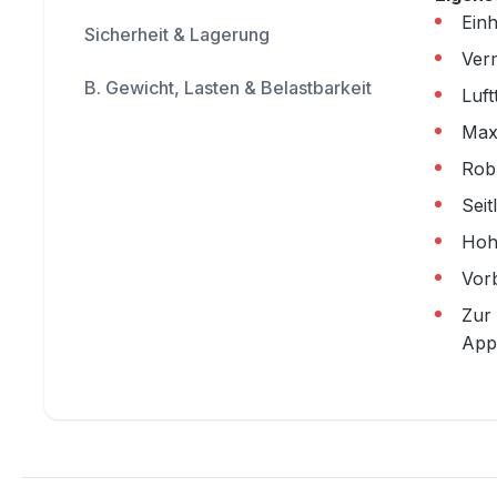
Ein
Sicherheit & Lagerung
Ver
B. Gewicht, Lasten & Belastbarkeit
Luf
Max
Robu
Sei
Hohe
Vorb
Zur
App