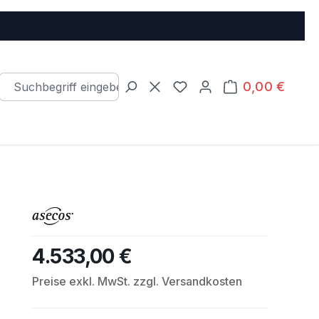
0,00 €
Warenkorb e
Du hast 0 Produkte auf d
4.533,00 €
Regulärer Preis:
Preise exkl. MwSt. zzgl. Versandkosten