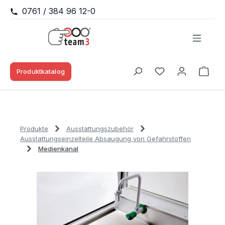
0761 / 384 96 12-0
Zum Hauptinhalt springen
Produktkatalog
Waren
Du hast 0 Produk
Produkte
Ausstattungszubehör
Ausstattungseinzelteile Absaugung von Gefahrstoffen
Medienkanal
Bildergalerie überspringen