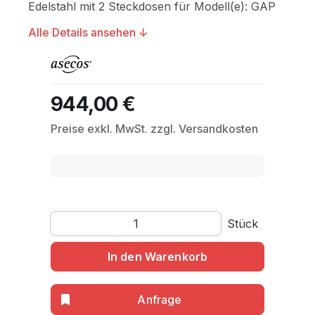
Edelstahl mit 2 Steckdosen für Modell(e): GAP
Alle Details ansehen ↓
944,00 €
Regulärer Preis:
Preise exkl. MwSt. zzgl. Versandkosten
Produkt Anzahl: Gib den gewünschten Wert ein o
Stück
In den Warenkorb