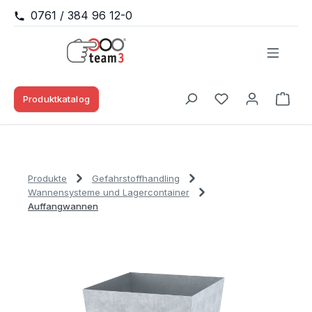
0761 / 384 96 12-0
Zum Hauptinhalt springen
Produktkatalog
Waren
Du hast 0 Produk
Produkte
Gefahrstoffhandling
Wannensysteme und Lagercontainer
Auffangwannen
Bildergalerie überspringen