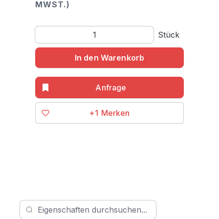
MWST.)
Produkt Anzahl: Gib den gewünschten Wert ein o
Stück
In den Warenkorb
+1