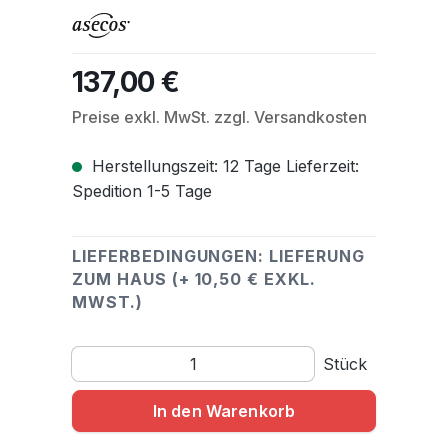
137,00 €
Regulärer Preis:
Preise exkl. MwSt. zzgl. Versandkosten
Herstellungszeit: 12 Tage Lieferzeit:
Spedition 1-5 Tage
LIEFERBEDINGUNGEN: LIEFERUNG
ZUM HAUS (+ 10,50 € EXKL.
MWST.)
Produkt Anzahl: Gib den gewünschten Wert ein o
Stück
In den Warenkorb