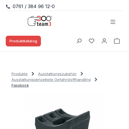
0761 / 384 96 12-0
Zum Hauptinhalt springen
Produktkatalog
Waren
Du hast 0 Produk
Produkte
Ausstattungszubehör
Ausstattungseinzelteile Gefahrstoffhandling
Fassbock
Bildergalerie überspringen