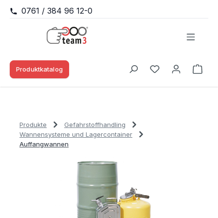
0761 / 384 96 12-0
Zum Hauptinhalt springen
Produktkatalog
Waren
Du hast 0 Produk
Produkte
Gefahrstoffhandling
Wannensysteme und Lagercontainer
Auffangwannen
Bildergalerie überspringen