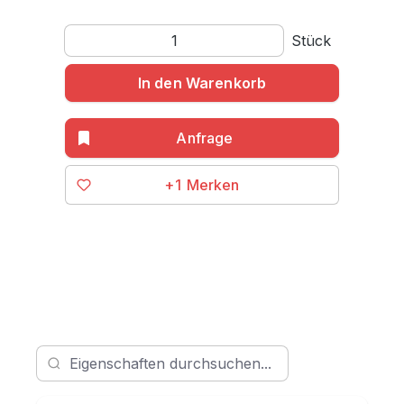
Produkt Anzahl: Gib den gewünschten Wert ein o
Stück
In den Warenkorb
+1