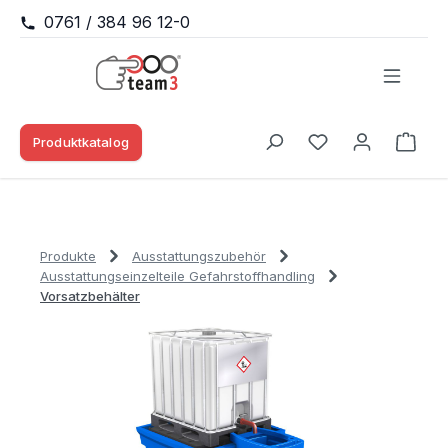
0761 / 384 96 12-0
Zum Hauptinhalt springen
Produktkatalog
Waren
Du hast 0 Produk
Produkte
Ausstattungszubehör
Ausstattungseinzelteile Gefahrstoffhandling
Vorsatzbehälter
Bildergalerie überspringen