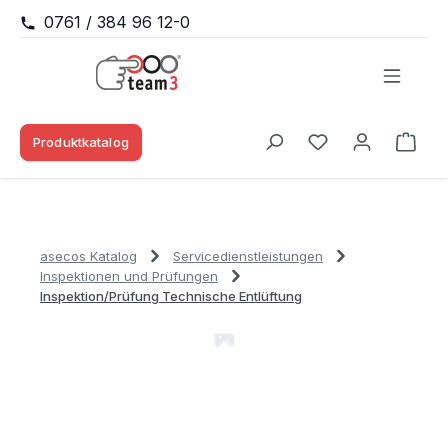
0761 / 384 96 12-0
Zum Hauptinhalt springen
Produktkatalog
Waren
Du hast 0 Produk
asecos Katalog
Servicedienstleistungen
Inspektionen und Prüfungen
Inspektion/Prüfung Technische Entlüftung
Bildergalerie überspringen