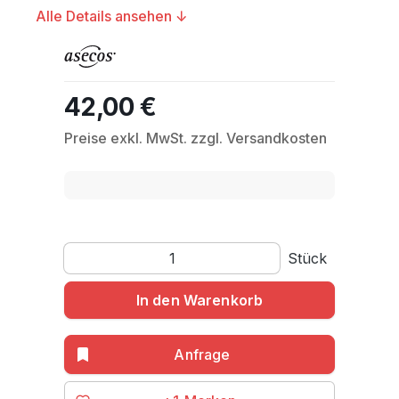
Alle Details ansehen ↓
42,00 €
Regulärer Preis:
Preise exkl. MwSt. zzgl. Versandkosten
Produkt Anzahl: Gib den gewünschten Wert ein o
Stück
In den Warenkorb