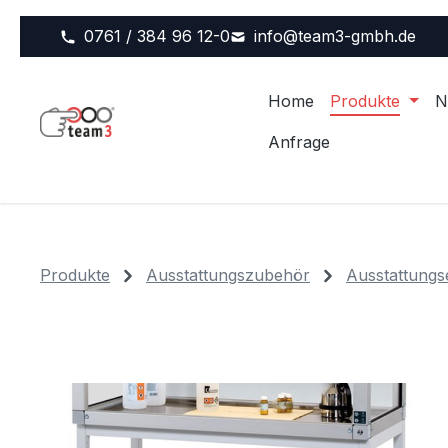
m Hauptinhalt springen
Zur Suche springen
Zur Hauptnavigation springen
0761 / 384 96 12-0
info@team3-gmbh.de
Home
Produkte
N
Anfrage
Produkte
Ausstattungszubehör
Ausstattungs
Bildergalerie überspringen