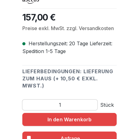
157,00 €
Regulärer Preis:
Preise exkl. MwSt. zzgl. Versandkosten
Herstellungszeit: 20 Tage Lieferzeit:
Spedition 1-5 Tage
LIEFERBEDINGUNGEN: LIEFERUNG
ZUM HAUS (+ 10,50 € EXKL.
MWST.)
Produkt Anzahl: Gib den gewünschten Wert ein o
Stück
In den Warenkorb