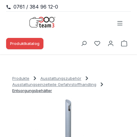
0761 / 384 96 12-0
Zum Hauptinhalt springen
Produktkatalog
Waren
Du hast 0 Produk
Produkte
Ausstattungszubehör
Ausstattungseinzelteile Gefahrstoffhandling
Entsorgungsbehälter
Bildergalerie überspringen