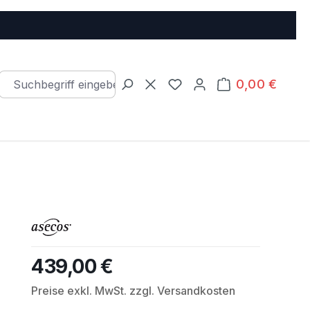
0,00 €
Warenkorb e
Du hast 0 Produkte auf d
439,00 €
Regulärer Preis:
Preise exkl. MwSt. zzgl. Versandkosten