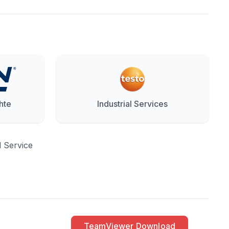
hte
Industrial Services
d Service
TeamViewer Download