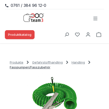
0761 / 384 96 12-0
Zum Hauptinhalt springen
Produktkatalog
Waren
Du hast 0 Produk
Produkte
Gefahrstoffhandling
Handling
Fasspumpen/Fasszubehör
Bildergalerie überspringen