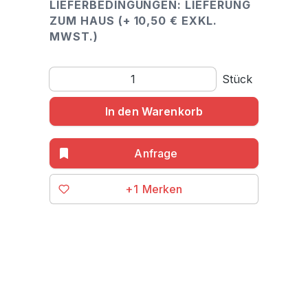
LIEFERBEDINGUNGEN: LIEFERUNG
ZUM HAUS (+ 10,50 € EXKL.
MWST.)
Produkt Anzahl: Gib den gewünschten Wert ein o
Stück
In den Warenkorb
+1