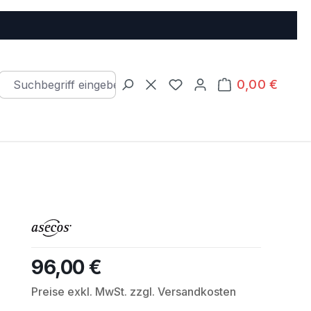
0,00 €
Warenkorb e
Du hast 0 Produkte auf d
96,00 €
Regulärer Preis:
Preise exkl. MwSt. zzgl. Versandkosten