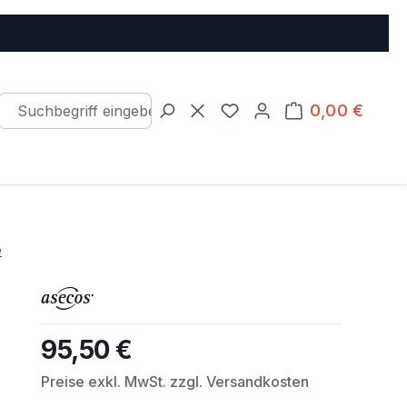
0,00 €
Warenkorb e
Du hast 0 Produkte auf d
e
95,50 €
Regulärer Preis:
Preise exkl. MwSt. zzgl. Versandkosten