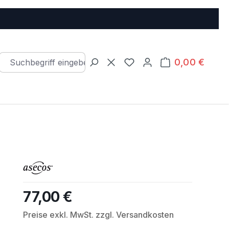
0,00 €
Warenkorb e
Du hast 0 Produkte auf d
77,00 €
Regulärer Preis:
Preise exkl. MwSt. zzgl. Versandkosten