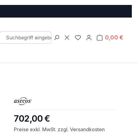
0,00 €
Warenkorb e
Du hast 0 Produkte auf d
702,00 €
Regulärer Preis:
Preise exkl. MwSt. zzgl. Versandkosten