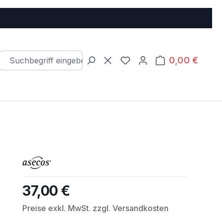
0,00 €
Warenkorb e
Du hast 0 Produkte auf d
37,00 €
Regulärer Preis:
Preise exkl. MwSt. zzgl. Versandkosten