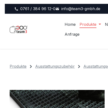
m Hauptinhalt springen
Zur Suche springen
Zur Hauptnavigation springen
0761 / 384 96 12-0
info@team3-gmbh.de
Home
Produkte
N
Anfrage
Produkte
Ausstattungszubehör
Ausstattungse
Bildergalerie überspringen