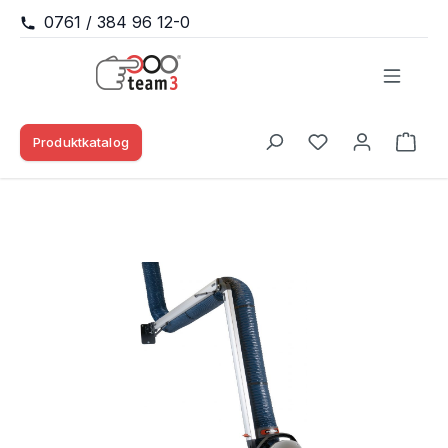
0761 / 384 96 12-0
Zum Hauptinhalt springen
Produktkatalog
Waren
Du hast 0 Produk
Bildergalerie überspringen