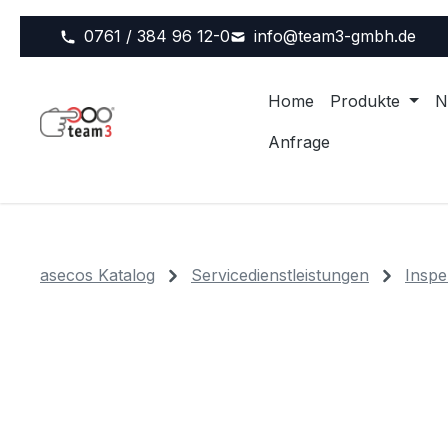
m Hauptinhalt springen
Zur Suche springen
Zur Hauptnavigation springen
0761 / 384 96 12-0
info@team3-gmbh.de
Home
Produkte
N
Anfrage
asecos Katalog
Servicedienstleistungen
Inspe
Bildergalerie überspringen