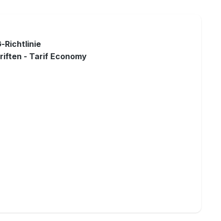
G
-
Richtlinie
iften - Tarif Economy