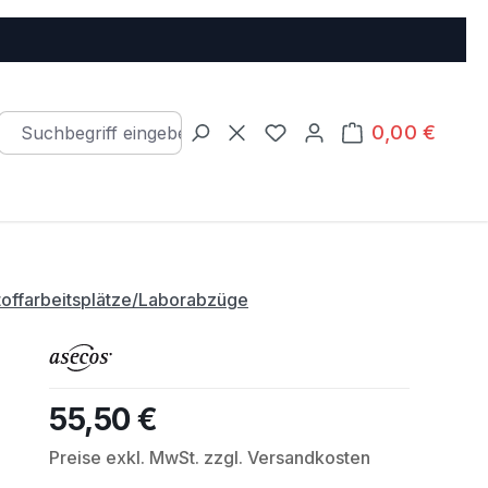
0,00 €
Warenkorb e
Du hast 0 Produkte auf d
toffarbeitsplätze/Laborabzüge
55,50 €
Regulärer Preis:
Preise exkl. MwSt. zzgl. Versandkosten