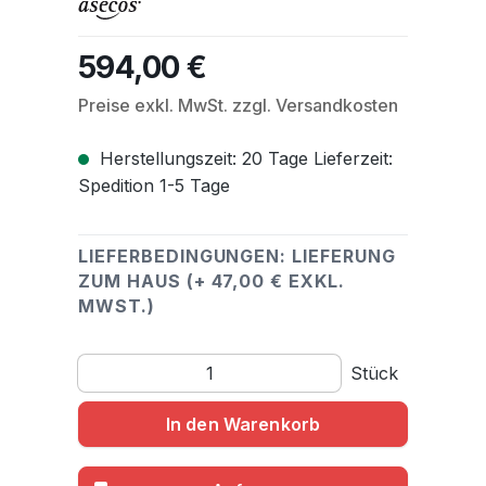
594,00 €
Regulärer Preis:
Preise exkl. MwSt. zzgl. Versandkosten
Herstellungszeit: 20 Tage Lieferzeit:
Spedition 1-5 Tage
LIEFERBEDINGUNGEN: LIEFERUNG
ZUM HAUS (+ 47,00 € EXKL.
MWST.)
Produkt Anzahl: Gib den gewünschten Wert ein o
Stück
In den Warenkorb