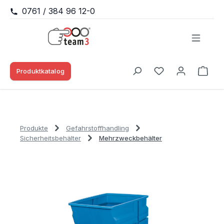
0761 / 384 96 12-0
Zum Hauptinhalt springen
Produktkatalog
Waren
Du hast 0 Produk
Produkte
Gefahrstoffhandling
Sicherheitsbehälter
Mehrzweckbehälter
Bildergalerie überspringen