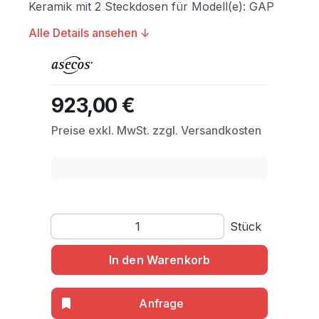
Keramik mit 2 Steckdosen für Modell(e): GAP
Alle Details ansehen ↓
923,00 €
Regulärer Preis:
Preise exkl. MwSt. zzgl. Versandkosten
Produkt Anzahl: Gib den gewünschten Wert ein o
Stück
In den Warenkorb