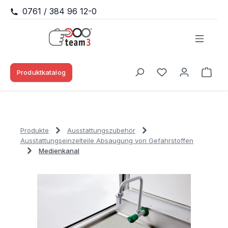
0761 / 384 96 12-0
Zum Hauptinhalt springen
Produktkatalog
Waren
Du hast 0 Produk
Produkte
Ausstattungszubehör
Ausstattungseinzelteile Absaugung von Gefahrstoffen
Medienkanal
Bildergalerie überspringen