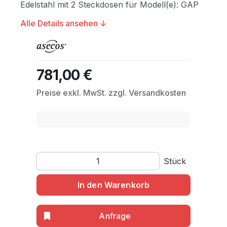
Edelstahl mit 2 Steckdosen für Modell(e): GAP
Alle Details ansehen ↓
781,00 €
Regulärer Preis:
Preise exkl. MwSt. zzgl. Versandkosten
Produkt Anzahl: Gib den gewünschten Wert ein o
Stück
In den Warenkorb