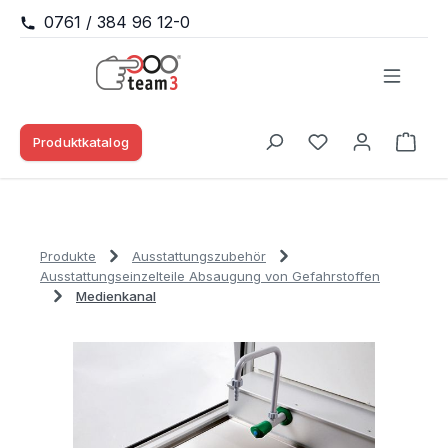
0761 / 384 96 12-0
Zum Hauptinhalt springen
Produktkatalog
Waren
Du hast 0 Produk
Produkte
Ausstattungszubehör
Ausstattungseinzelteile Absaugung von Gefahrstoffen
Medienkanal
Bildergalerie überspringen