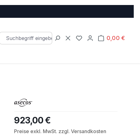
0,00 €
Warenkorb e
Du hast 0 Produkte auf d
923,00 €
Regulärer Preis:
Preise exkl. MwSt. zzgl. Versandkosten