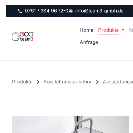
m Hauptinhalt springen
Zur Suche springen
Zur Hauptnavigation springen
0761 / 384 96 12-0
info@team3-gmbh.de
Home
Produkte
N
Anfrage
Produkte
Ausstattungszubehör
Ausstattungs
Bildergalerie überspringen