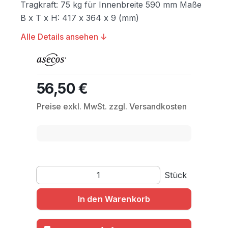
Tragkraft: 75 kg für Innenbreite 590 mm Maße
B x T x H: 417 x 364 x 9 (mm)
Alle Details ansehen ↓
56,50 €
Regulärer Preis:
Preise exkl. MwSt. zzgl. Versandkosten
Produkt Anzahl: Gib den gewünschten Wert ein o
Stück
In den Warenkorb