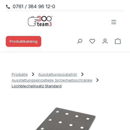
0761 / 384 96 12-0
Zum Hauptinhalt springen
Produktkatalog
Waren
Du hast 0 Produk
Produkte
Ausstattungszubehör
Ausstattungseinzelteile Sicherheitsschränke
Lochblecheinsatz Standard
Bildergalerie überspringen